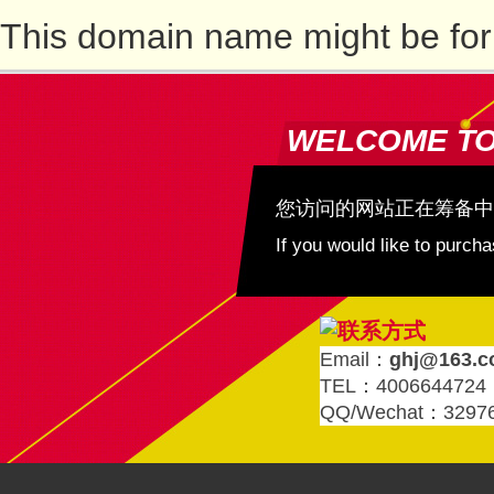
This domain name might be for
WELCOME T
您访问的网站正在筹备中
If you would like to purc
Email：
ghj@163.
TEL：4006644724
QQ/Wechat：3297